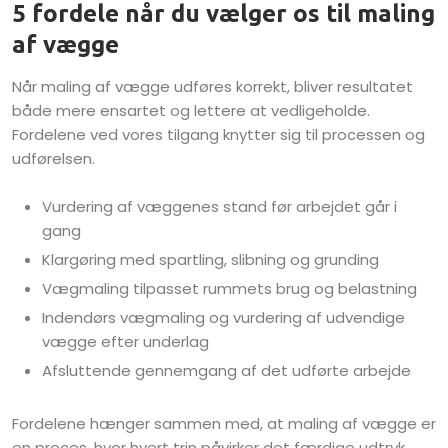
5 fordele når du vælger os til maling
af vægge
Når maling af vægge udføres korrekt, bliver resultatet
både mere ensartet og lettere at vedligeholde.
Fordelene ved vores tilgang knytter sig til processen og
udførelsen.
Vurdering af væggenes stand før arbejdet går i
gang
Klargøring med spartling, slibning og grunding
Vægmaling tilpasset rummets brug og belastning
Indendørs vægmaling og vurdering af udvendige
vægge efter underlag
Afsluttende gennemgang af det udførte arbejde
Fordelene hænger sammen med, at maling af vægge er
en proces, hvor hvert trin påvirker det færdige udtryk.