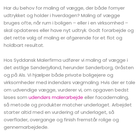
Har du behov for maling af vægge, der både fornyer
udtrykket og holder i hverdagen? Maling af vægge
bruges ofte, når rum i boligen – eller i en virksomhed –
skal opdateres eller have nyt udtryk. Godt forarbejde og
det rette valg af maling er afgørende for et flot og
holdbart resultat.
Hos Syddansk Malerfirma udfører vi maling af vægge i
det østlige Sønderjylland, herunder Sønderborg, Gråsten
og på Als. Vi hjælper både private boligejere og
virksomheder med indendørs vægmaling. Hvis der er tale
om udvendige vægge, vurderer vi, om opgaven bedst
løses som
udendørs malerarbejde
eller facademaling,
så metode og produkter matcher underlaget. Arbejdet
starter altid med en vurdering af underlaget, så
overflader, overgange og finish fremstår rolige og
gennemarbejdede.