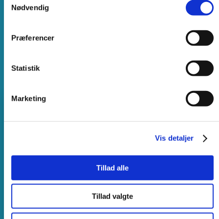
struktureret
Nødvendig
​og professionel arbejdsproces, ​der sikrer en fejlfri og
tilfredsstillende maleroplevelse.
Præferencer
INDHENT ET TILBUD
Statistik
Marketing
01.
Vis detaljer
Konsultation og vurdering
​Vi mødes med dig for at snakke om malerarbejdet,
dine malerønsker, besigtige området og give
Tillad alle
rådgivning om farver og materialer.
Tillad valgte