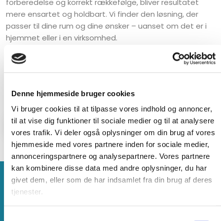
forberedelse og korrekt rækkefølge, bliver resultatet
mere ensartet og holdbart. Vi finder den løsning, der
passer til dine rum og dine ønsker – uanset om det er i
hjemmet eller i en virksomhed.
Ring på
24 99 59 95
eller skriv til
kontakt@syddanskmalerfirma.dk
, hvis du vil drøfte en
konkret opgave eller få et tilbud på maling af vægge,
Denne hjemmeside bruger cookies
planlagt ud fra dine behov.
Vi bruger cookies til at tilpasse vores indhold og annoncer,
til at vise dig funktioner til sociale medier og til at analysere
KONTAKT OS I DAG
vores trafik. Vi deler også oplysninger om din brug af vores
hjemmeside med vores partnere inden for sociale medier,
annonceringspartnere og analysepartnere. Vores partnere
kan kombinere disse data med andre oplysninger, du har
givet dem, eller som de har indsamlet fra din brug af deres
Her kan du se vores proces
tjenester.
Når du vælger vores malervirksomhed, kan du forvente en
Samtykkevalg