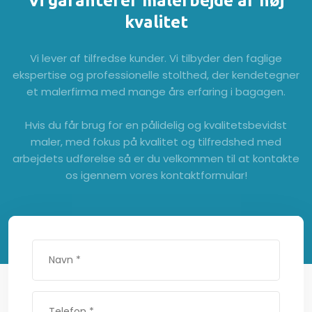
Vi garanterer malerbejde af høj
kvalitet
​Vi lever af tilfredse kunder. Vi tilbyder den faglige
ekspertise og professionelle stolthed, der kendetegner
et malerfirma ​med mange års erfaring i bagagen.
Hvis du får brug for en pålidelig og kvalitetsbevidst
maler, med fokus på kvalitet og tilfredshed med
arbejdets udførelse så er du velkommen til at kontakte
os igennem vores kontaktformular!​